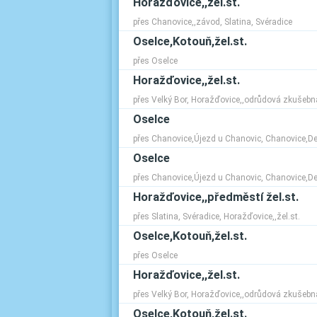
Horažďovice,,žel.st.
přes Chanovice,,závod, Slatina, Svéradice
Oselce,Kotouň,žel.st.
přes Oselce
Horažďovice,,žel.st.
přes Velký Bor, Horažďovice,,odrůdová zkušebna
Oselce
přes Chanovice,Újezd u Chanovic, Chanovice,De
Oselce
přes Chanovice,Újezd u Chanovic, Chanovice,De
Horažďovice,,předměstí žel.st.
přes Slatina, Svéradice, Horažďovice,,žel.st.
Oselce,Kotouň,žel.st.
přes Oselce
Horažďovice,,žel.st.
přes Velký Bor, Horažďovice,,odrůdová zkušebna
Oselce,Kotouň,žel.st.