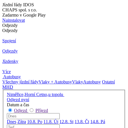
Jízdní řády IDOS
CHAPS spol. s r.o.
Zadarmo v Google Play
Nainstalovat
Odjezdy
Odjezdy
Spojení
Odjezdy
Jízdenky
Více
Autobusy
Všechny jízdní řády
Vlaky + Autobusy
Vlaky
Autobusy
Ostatní
MHD
Niměřice,Horní Cetno,u topolu
Odjezd nyní
Datum a čas
Odjezd
Příjezd
Dnes
Zítra
10.8. Po
11.8. Út
12.8. St
13.8. Čt
14.8. Pá