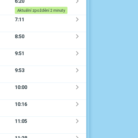
6:20
Aktuální zpoždění 2 minuty
7:11
8:50
9:51
9:53
10:00
10:16
11:05