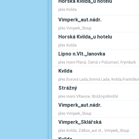
Horská Kvilda,,u hotelu
přes Kvilda
Vimperk,,aut.nádr.
přes Vimperk,,Sloup
Horská Kvilda,,u hotelu
přes Kvilda
Lipno n.Vlt.,,lanovka
přes Horní Planá, Černá v Pošumaví, Frymburk
Kvilda
přes Borová Lada,Svinná Lada, Kvilda,Františko
Strážný
přes Horní Vltavice, Strážný,Hliniště
Vimperk,,aut.nádr.
přes Vimperk,,Sloup
Vimperk,,Sklářská
přes Kvilda, Zdíkov,,aut.st., Vimperk,,Sloup