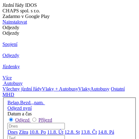
Jízdní řády IDOS
CHAPS spol. s r.o.
Zadarmo v Google Play
Nainstalovat
Odjezdy
Odjezdy
Spojení
Odjezdy
Jízdenky
Více
Autobusy
Všechny jízdní řády
Vlaky + Autobusy
Vlaky
Autobusy
Ostatní
MHD
Belap.Bezd.,,nam.
Odjezd nyní
Datum a čas
Odjezd
Příjezd
Dnes
Zítra
10.8. Po
11.8. Út
12.8. St
13.8. Čt
14.8. Pá