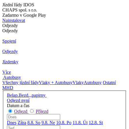
Jízdní řády IDOS
CHAPS spol. s r.o.
Zadarmo v Google Play
Nainstalovat
Odjezdy
Odjezdy
Spojení
Odjezdy
Jízdenky
Více
Autobusy
Všechny jízdní řády
Vlaky + Autobusy
Vlaky
Autobusy
Ostatní
MHD
Belap.Bezd.,,papirny
Odjezd nyní
Datum a čas
Odjezd
Příjezd
Dnes
Zítra
8.8. So
9.8. Ne
10.8. Po
11.8. Út
12.8. St