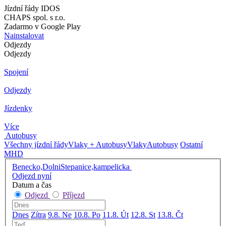
Jízdní řády IDOS
CHAPS spol. s r.o.
Zadarmo v Google Play
Nainstalovat
Odjezdy
Odjezdy
Spojení
Odjezdy
Jízdenky
Více
Autobusy
Všechny jízdní řády
Vlaky + Autobusy
Vlaky
Autobusy
Ostatní
MHD
Benecko,DolniStepanice,kampelicka
Odjezd nyní
Datum a čas
Odjezd
Příjezd
Dnes
Zítra
9.8. Ne
10.8. Po
11.8. Út
12.8. St
13.8. Čt