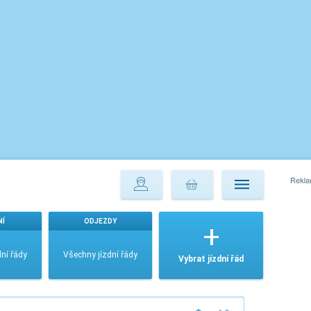
NÍ
ODJEZDY
ní řády
Všechny jízdní řády
Vybrat jízdní řád