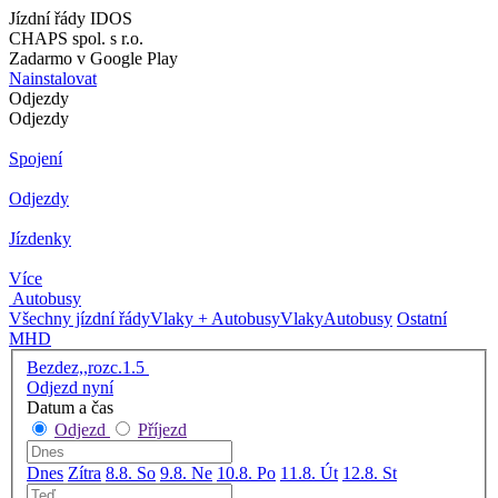
Jízdní řády IDOS
CHAPS spol. s r.o.
Zadarmo v Google Play
Nainstalovat
Odjezdy
Odjezdy
Spojení
Odjezdy
Jízdenky
Více
Autobusy
Všechny jízdní řády
Vlaky + Autobusy
Vlaky
Autobusy
Ostatní
MHD
Bezdez,,rozc.1.5
Odjezd nyní
Datum a čas
Odjezd
Příjezd
Dnes
Zítra
8.8. So
9.8. Ne
10.8. Po
11.8. Út
12.8. St