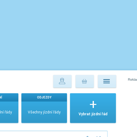
NÍ
ODJEZDY
ní řády
Všechny jízdní řády
Vybrat jízdní řád