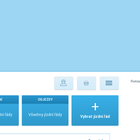
NÍ
ODJEZDY
ní řády
Všechny jízdní řády
Vybrat jízdní řád