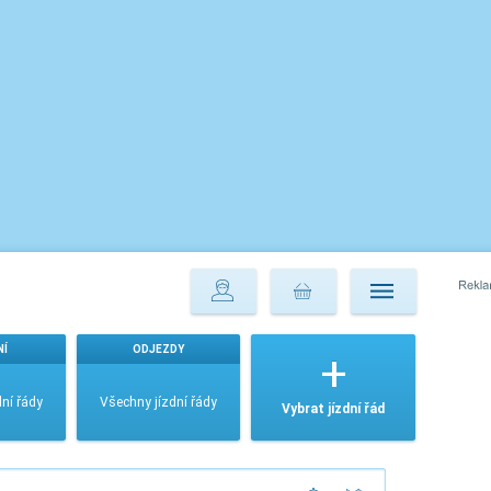
NÍ
ODJEZDY
ní řády
Všechny jízdní řády
Vybrat jízdní řád