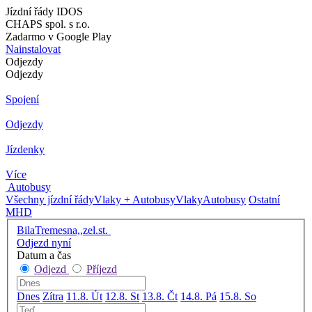
Jízdní řády IDOS
CHAPS spol. s r.o.
Zadarmo v Google Play
Nainstalovat
Odjezdy
Odjezdy
Spojení
Odjezdy
Jízdenky
Více
Autobusy
Všechny jízdní řády
Vlaky + Autobusy
Vlaky
Autobusy
Ostatní
MHD
BilaTremesna,,zel.st.
Odjezd nyní
Datum a čas
Odjezd
Příjezd
Dnes
Zítra
11.8. Út
12.8. St
13.8. Čt
14.8. Pá
15.8. So