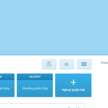
NÍ
ODJEZDY
ní řády
Všechny jízdní řády
Vybrat jízdní řád