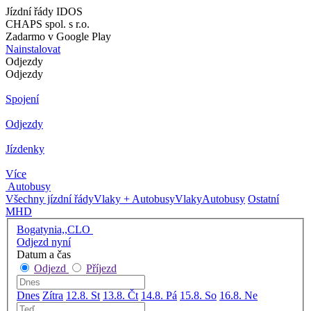
Jízdní řády IDOS
CHAPS spol. s r.o.
Zadarmo v Google Play
Nainstalovat
Odjezdy
Odjezdy
Spojení
Odjezdy
Jízdenky
Více
Autobusy
Všechny jízdní řády
Vlaky + Autobusy
Vlaky
Autobusy
Ostatní
MHD
Bogatynia,,CLO
Odjezd nyní
Datum a čas
Odjezd
Příjezd
Dnes
Zítra
12.8. St
13.8. Čt
14.8. Pá
15.8. So
16.8. Ne