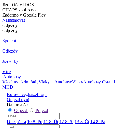
Jízdní řády IDOS
CHAPS spol. s r.o.
Zadarmo v Google Play
Nainstalovat
Odjezdy
Odjezdy
Spojení
Odjezdy
Jízdenky
Více
Autobusy
Všechny jízdní řády
Vlaky + Autobusy
Vlaky
Autobusy
Ostatní
MHD
Borovnice,,has.zbroj.
Odjezd nyní
Datum a čas
Odjezd
Příjezd
Dnes
Zítra
10.8. Po
11.8. Út
12.8. St
13.8. Čt
14.8. Pá