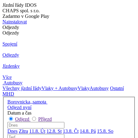
Jízdní řády IDOS
CHAPS spol. s r.o.
Zadarmo v Google Play
Nainstalovat
Odjezdy
Odjezdy
Spojení
Odjezdy
Jízdenky
Více
Autobusy
Všechny jízdní řády
Vlaky + Autobusy
Vlaky
Autobusy
Ostatní
MHD
Borovnicka,,samota
Odjezd nyní
Datum a čas
Odjezd
Příjezd
Dnes
Zítra
11.8. Út
12.8. St
13.8. Čt
14.8. Pá
15.8. So