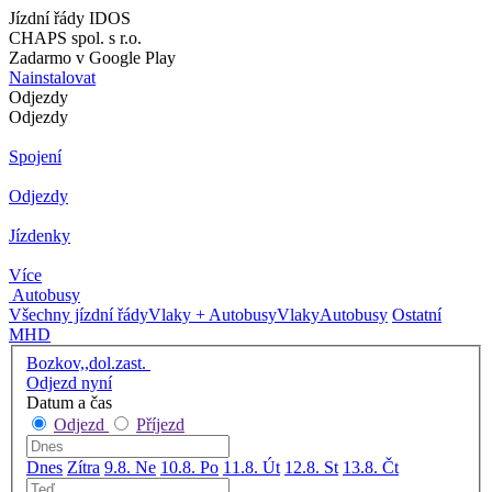
Jízdní řády IDOS
CHAPS spol. s r.o.
Zadarmo v Google Play
Nainstalovat
Odjezdy
Odjezdy
Spojení
Odjezdy
Jízdenky
Více
Autobusy
Všechny jízdní řády
Vlaky + Autobusy
Vlaky
Autobusy
Ostatní
MHD
Bozkov,,dol.zast.
Odjezd nyní
Datum a čas
Odjezd
Příjezd
Dnes
Zítra
9.8. Ne
10.8. Po
11.8. Út
12.8. St
13.8. Čt