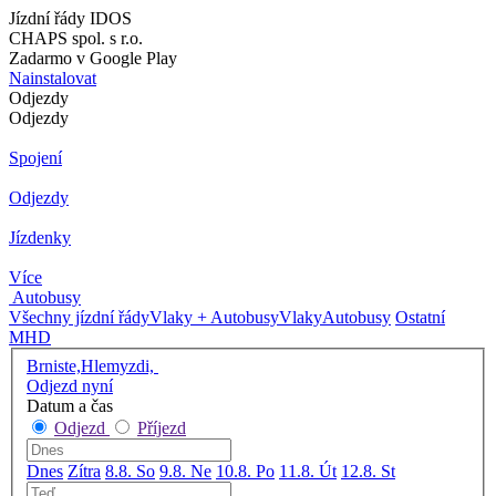
Jízdní řády IDOS
CHAPS spol. s r.o.
Zadarmo v Google Play
Nainstalovat
Odjezdy
Odjezdy
Spojení
Odjezdy
Jízdenky
Více
Autobusy
Všechny jízdní řády
Vlaky + Autobusy
Vlaky
Autobusy
Ostatní
MHD
Brniste,Hlemyzdi,
Odjezd nyní
Datum a čas
Odjezd
Příjezd
Dnes
Zítra
8.8. So
9.8. Ne
10.8. Po
11.8. Út
12.8. St