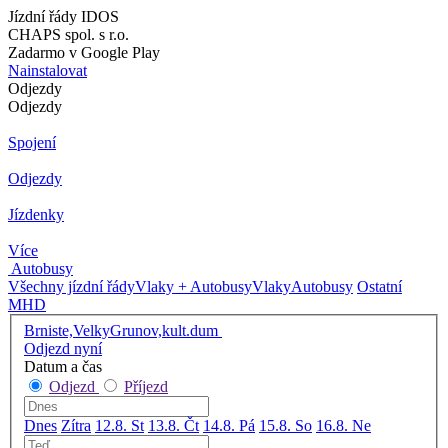
Jízdní řády IDOS
CHAPS spol. s r.o.
Zadarmo v Google Play
Nainstalovat
Odjezdy
Odjezdy
Spojení
Odjezdy
Jízdenky
Více
Autobusy
Všechny jízdní řády
Vlaky + Autobusy
Vlaky
Autobusy
Ostatní
MHD
Brniste,VelkyGrunov,kult.dum
Odjezd nyní
Datum a čas
Odjezd
Příjezd
Dnes
Zítra
12.8. St
13.8. Čt
14.8. Pá
15.8. So
16.8. Ne