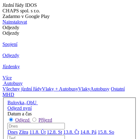
Jízdní řády IDOS
CHAPS spol. s r.o.
Zadarmo v Google Play
Nainstalovat
Odjezdy
Odjezdy
Spojení
Odjezdy
Jízdenky
Více
Autobusy
Všechny jízdní řády
Vlaky + Autobusy
Vlaky
Autobusy
Ostatní
MHD
Bulovka,,ObU
Odjezd nyní
Datum a čas
Odjezd
Příjezd
Dnes
Zítra
11.8. Út
12.8. St
13.8. Čt
14.8. Pá
15.8. So