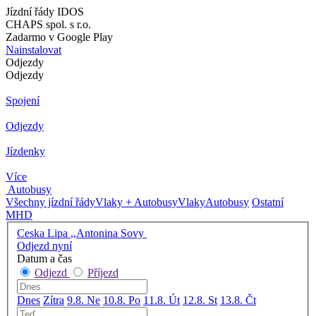
Jízdní řády IDOS
CHAPS spol. s r.o.
Zadarmo v Google Play
Nainstalovat
Odjezdy
Odjezdy
Spojení
Odjezdy
Jízdenky
Více
Autobusy
Všechny jízdní řády
Vlaky + Autobusy
Vlaky
Autobusy
Ostatní
MHD
Ceska Lipa ,,Antonina Sovy
Odjezd nyní
Datum a čas
Odjezd
Příjezd
Dnes
Zítra
9.8. Ne
10.8. Po
11.8. Út
12.8. St
13.8. Čt