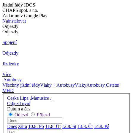
Jízdní řády IDOS
CHAPS spol. s r.o.
Zadarmo v Google Play
Nainstalovat
Odjezdy
Odjezdy
Spojení
Odjezdy
Jízdenky
Více
Autobusy
Všechny jízdní řády
Vlaky + Autobusy
Vlaky
Autobusy
Ostatní
MHD
Ceska Lipa ,Manusice ,
Odjezd nyní
Datum a čas
Odjezd
Příjezd
Dnes
Zítra
10.8. Po
11.8. Út
12.8. St
13.8. Čt
14.8. Pá