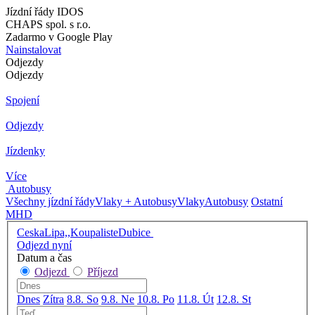
Jízdní řády IDOS
CHAPS spol. s r.o.
Zadarmo v Google Play
Nainstalovat
Odjezdy
Odjezdy
Spojení
Odjezdy
Jízdenky
Více
Autobusy
Všechny jízdní řády
Vlaky + Autobusy
Vlaky
Autobusy
Ostatní
MHD
CeskaLipa,,KoupalisteDubice
Odjezd nyní
Datum a čas
Odjezd
Příjezd
Dnes
Zítra
8.8. So
9.8. Ne
10.8. Po
11.8. Út
12.8. St