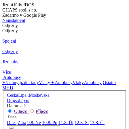
Jízdní řády IDOS
CHAPS spol. s r.o.
Zadarmo v Google Play
Nainstalovat
Odjezdy
Odjezdy
Spojení
Odjezdy
Jízdenky
Více
Autobusy
Všechny jízdní řády
Vlaky + Autobusy
Vlaky
Autobusy
Ostatní
MHD
CeskaLipa,,Moskevska
Odjezd nyní
Datum a čas
Odjezd
Příjezd
Dnes
Zítra
9.8. Ne
10.8. Po
11.8. Út
12.8. St
13.8. Čt