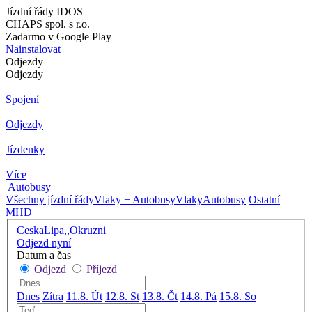
Jízdní řády IDOS
CHAPS spol. s r.o.
Zadarmo v Google Play
Nainstalovat
Odjezdy
Odjezdy
Spojení
Odjezdy
Jízdenky
Více
Autobusy
Všechny jízdní řády
Vlaky + Autobusy
Vlaky
Autobusy
Ostatní
MHD
CeskaLipa,,Okruzni
Odjezd nyní
Datum a čas
Odjezd
Příjezd
Dnes
Zítra
11.8. Út
12.8. St
13.8. Čt
14.8. Pá
15.8. So