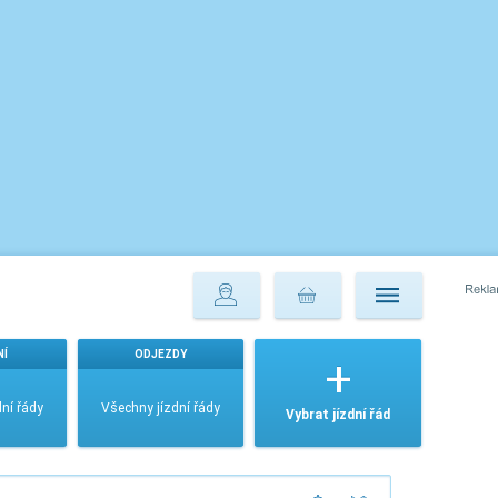
NÍ
ODJEZDY
ní řády
Všechny jízdní řády
Vybrat jízdní řád