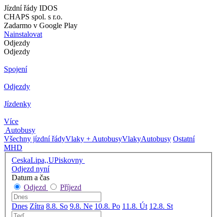
Jízdní řády IDOS
CHAPS spol. s r.o.
Zadarmo v Google Play
Nainstalovat
Odjezdy
Odjezdy
Spojení
Odjezdy
Jízdenky
Více
Autobusy
Všechny jízdní řády
Vlaky + Autobusy
Vlaky
Autobusy
Ostatní
MHD
CeskaLipa,,UPiskovny
Odjezd nyní
Datum a čas
Odjezd
Příjezd
Dnes
Zítra
8.8. So
9.8. Ne
10.8. Po
11.8. Út
12.8. St