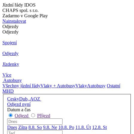
Jízdní řády IDOS
CHAPS spol. s r.o.
Zadarmo v Google Play
Nainstalovat
Odjezdy
Odjezdy
Spojení
Odjezdy
Jízdenky
Více
Autobusy
Všechny jízdní řády
Vlaky + Autobusy
Vlaky
Autobusy
Ostatní
MHD
CeskyDub,,AOZ
Odjezd nyní
Datum a čas
Odjezd
Příjezd
Dnes
Zítra
8.8. So
9.8. Ne
10.8. Po
11.8. Út
12.8. St