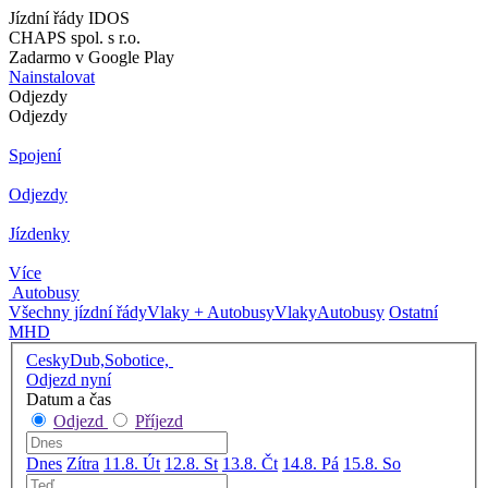
Jízdní řády IDOS
CHAPS spol. s r.o.
Zadarmo v Google Play
Nainstalovat
Odjezdy
Odjezdy
Spojení
Odjezdy
Jízdenky
Více
Autobusy
Všechny jízdní řády
Vlaky + Autobusy
Vlaky
Autobusy
Ostatní
MHD
CeskyDub,Sobotice,
Odjezd nyní
Datum a čas
Odjezd
Příjezd
Dnes
Zítra
11.8. Út
12.8. St
13.8. Čt
14.8. Pá
15.8. So