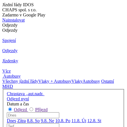
Jízdní řády IDOS
CHAPS spol. s r.o.
Zadarmo v Google Play
Nainstalovat
Odjezdy
Odjezdy
Spojení
Odjezdy
Jízdenky
Více
Autobusy
Všechny jízdní řády
Vlaky + Autobusy
Vlaky
Autobusy
Ostatní
MHD
Chrastava ,,aut.nadr.
Odjezd nyní
Datum a čas
Odjezd
Příjezd
Dnes
Zítra
8.8. So
9.8. Ne
10.8. Po
11.8. Út
12.8. St