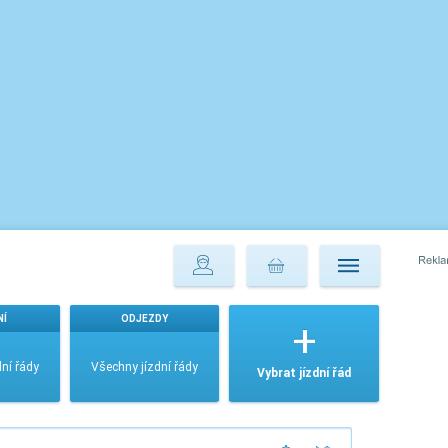
NÍ
ODJEZDY
ní řády
Všechny jízdní řády
Vybrat jízdní řád