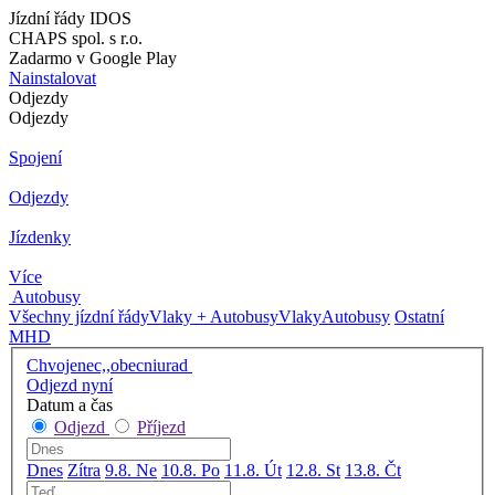
Jízdní řády IDOS
CHAPS spol. s r.o.
Zadarmo v Google Play
Nainstalovat
Odjezdy
Odjezdy
Spojení
Odjezdy
Jízdenky
Více
Autobusy
Všechny jízdní řády
Vlaky + Autobusy
Vlaky
Autobusy
Ostatní
MHD
Chvojenec,,obecniurad
Odjezd nyní
Datum a čas
Odjezd
Příjezd
Dnes
Zítra
9.8. Ne
10.8. Po
11.8. Út
12.8. St
13.8. Čt