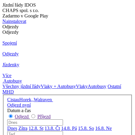
Jízdní řády IDOS
CHAPS spol. s r.o.
Zadarmo v Google Play
Nainstalovat
Odjezdy
Odjezdy
Spojení
Odjezdy
Jízdenky
Více
Autobusy
Všechny jízdní řády
Vlaky + Autobusy
Vlaky
Autobusy
Ostatní
MHD
CistauHorek,,Walraven
Odjezd nyní
Datum a čas
Odjezd
Příjezd
Dnes
Zítra
12.8. St
13.8. Čt
14.8. Pá
15.8. So
16.8. Ne