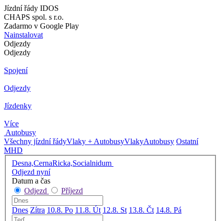
Jízdní řády IDOS
CHAPS spol. s r.o.
Zadarmo v Google Play
Nainstalovat
Odjezdy
Odjezdy
Spojení
Odjezdy
Jízdenky
Více
Autobusy
Všechny jízdní řády
Vlaky + Autobusy
Vlaky
Autobusy
Ostatní
MHD
Desna,CernaRicka,Socialnidum
Odjezd nyní
Datum a čas
Odjezd
Příjezd
Dnes
Zítra
10.8. Po
11.8. Út
12.8. St
13.8. Čt
14.8. Pá