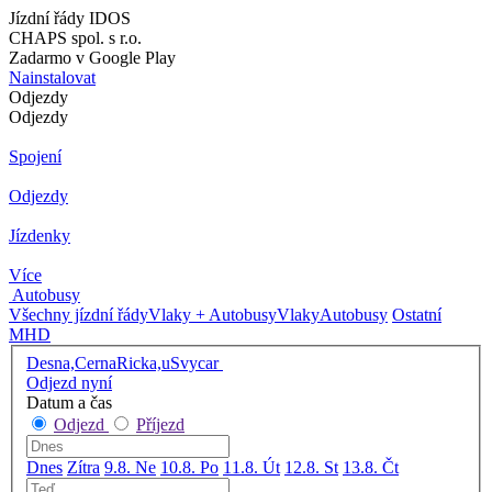
Jízdní řády IDOS
CHAPS spol. s r.o.
Zadarmo v Google Play
Nainstalovat
Odjezdy
Odjezdy
Spojení
Odjezdy
Jízdenky
Více
Autobusy
Všechny jízdní řády
Vlaky + Autobusy
Vlaky
Autobusy
Ostatní
MHD
Desna,CernaRicka,uSvycar
Odjezd nyní
Datum a čas
Odjezd
Příjezd
Dnes
Zítra
9.8. Ne
10.8. Po
11.8. Út
12.8. St
13.8. Čt