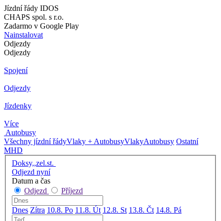
Jízdní řády IDOS
CHAPS spol. s r.o.
Zadarmo v Google Play
Nainstalovat
Odjezdy
Odjezdy
Spojení
Odjezdy
Jízdenky
Více
Autobusy
Všechny jízdní řády
Vlaky + Autobusy
Vlaky
Autobusy
Ostatní
MHD
Doksy,,zel.st.
Odjezd nyní
Datum a čas
Odjezd
Příjezd
Dnes
Zítra
10.8. Po
11.8. Út
12.8. St
13.8. Čt
14.8. Pá