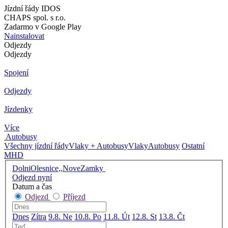
Jízdní řády IDOS
CHAPS spol. s r.o.
Zadarmo v Google Play
Nainstalovat
Odjezdy
Odjezdy
Spojení
Odjezdy
Jízdenky
Více
Autobusy
Všechny jízdní řády
Vlaky + Autobusy
Vlaky
Autobusy
Ostatní
MHD
DolniOlesnice,,NoveZamky
Odjezd nyní
Datum a čas
Odjezd
Příjezd
Dnes
Zítra
9.8. Ne
10.8. Po
11.8. Út
12.8. St
13.8. Čt