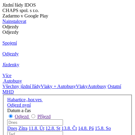
Jízdní řády IDOS
CHAPS spol. s r.o.
Zadarmo v Google Play
Nainstalovat
Odjezdy
Odjezdy
Spojení
Odjezdy
Jízdenky
Více
Autobusy
Všechny jízdní řády
Vlaky + Autobusy
Vlaky
Autobusy
Ostatní
MHD
Habartice,,hor.ves
Odjezd nyní
Datum a čas
Odjezd
Příjezd
Dnes
Zítra
11.8. Út
12.8. St
13.8. Čt
14.8. Pá
15.8. So