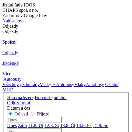
Jízdní řády IDOS
CHAPS spol. s r.o.
Zadarmo v Google Play
Nainstalovat
Odjezdy
Odjezdy
Spojení
Odjezdy
Jízdenky
Více
Autobusy
Všechny jízdní řády
Vlaky + Autobusy
Vlaky
Autobusy
Ostatní
MHD
HamrnaJezere,Brevniste,udubu
Odjezd nyní
Datum a čas
Odjezd
Příjezd
Dnes
Zítra
11.8. Út
12.8. St
13.8. Čt
14.8. Pá
15.8. So