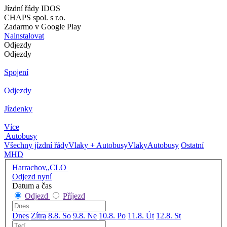
Jízdní řády IDOS
CHAPS spol. s r.o.
Zadarmo v Google Play
Nainstalovat
Odjezdy
Odjezdy
Spojení
Odjezdy
Jízdenky
Více
Autobusy
Všechny jízdní řády
Vlaky + Autobusy
Vlaky
Autobusy
Ostatní
MHD
Harrachov,,CLO
Odjezd nyní
Datum a čas
Odjezd
Příjezd
Dnes
Zítra
8.8. So
9.8. Ne
10.8. Po
11.8. Út
12.8. St