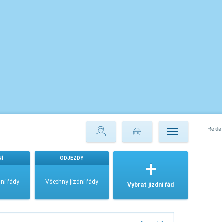
NÍ
ODJEZDY
ní řády
Všechny jízdní řády
Vybrat jízdní řád