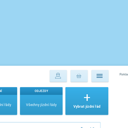
NÍ
ODJEZDY
ní řády
Všechny jízdní řády
Vybrat jízdní řád