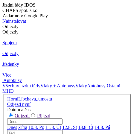
Jízdní řády IDOS
CHAPS spol. s r.o.
Zadarmo v Google Play
Nainstalovat
Odjezdy
Odjezdy
Spojení
Odjezdy
Jízdenky
Více
Autobusy
Všechny jízdní řády
Vlaky + Autobusy
Vlaky
Autobusy
Ostatní
MHD
HorniLibchava,,umostu
Odjezd nyní
Datum a čas
Odjezd
Příjezd
Dnes
Zítra
10.8. Po
11.8. Út
12.8. St
13.8. Čt
14.8. Pá