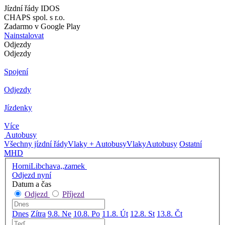
Jízdní řády IDOS
CHAPS spol. s r.o.
Zadarmo v Google Play
Nainstalovat
Odjezdy
Odjezdy
Spojení
Odjezdy
Jízdenky
Více
Autobusy
Všechny jízdní řády
Vlaky + Autobusy
Vlaky
Autobusy
Ostatní
MHD
HorniLibchava,,zamek
Odjezd nyní
Datum a čas
Odjezd
Příjezd
Dnes
Zítra
9.8. Ne
10.8. Po
11.8. Út
12.8. St
13.8. Čt