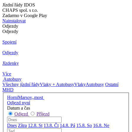
Jízdní řády IDOS
CHAPS spol. s r.o.
Zadarmo v Google Play
Nainstalovat
Odjezdy
Odjezdy
Spojení
Odjezdy
Jízdenky
Více
Autobusy
Všechny jízdní řády
Vlaky + Autobusy
Vlaky
Autobusy
Ostatní
MHD
HorniMarsov,,most
Odjezd nyní
Datum a čas
Odjezd
Příjezd
Dnes
Zítra
12.8. St
13.8. Čt
14.8. Pá
15.8. So
16.8. Ne