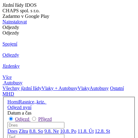
Jízdní řády IDOS
CHAPS spol. s r.o.
Zadarmo v Google Play
Nainstalovat
Odjezdy
Odjezdy
Spojení
Odjezdy
Jízdenky
Více
Autobusy
Všechny jízdní řády
Vlaky + Autobusy
Vlaky
Autobusy
Ostatní
MHD
HorniRasnice,,kriz.
Odjezd nyní
Datum a čas
Odjezd
Příjezd
Dnes
Zítra
8.8. So
9.8. Ne
10.8. Po
11.8. Út
12.8. St