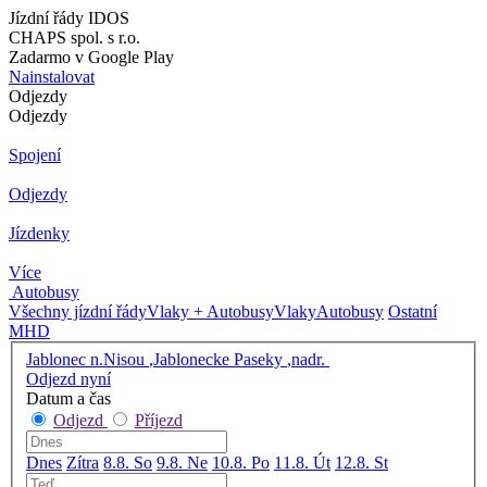
Jízdní řády IDOS
CHAPS spol. s r.o.
Zadarmo v Google Play
Nainstalovat
Odjezdy
Odjezdy
Spojení
Odjezdy
Jízdenky
Více
Autobusy
Všechny jízdní řády
Vlaky + Autobusy
Vlaky
Autobusy
Ostatní
MHD
Jablonec n.Nisou ,Jablonecke Paseky ,nadr.
Odjezd nyní
Datum a čas
Odjezd
Příjezd
Dnes
Zítra
8.8. So
9.8. Ne
10.8. Po
11.8. Út
12.8. St