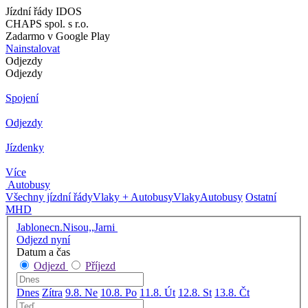
Jízdní řády IDOS
CHAPS spol. s r.o.
Zadarmo v Google Play
Nainstalovat
Odjezdy
Odjezdy
Spojení
Odjezdy
Jízdenky
Více
Autobusy
Všechny jízdní řády
Vlaky + Autobusy
Vlaky
Autobusy
Ostatní
MHD
Jablonecn.Nisou,,Jarni
Odjezd nyní
Datum a čas
Odjezd
Příjezd
Dnes
Zítra
9.8. Ne
10.8. Po
11.8. Út
12.8. St
13.8. Čt