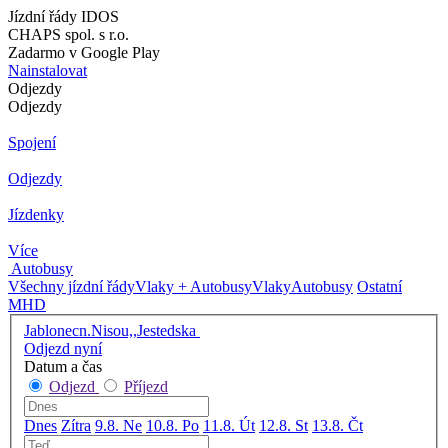
Jízdní řády IDOS
CHAPS spol. s r.o.
Zadarmo v Google Play
Nainstalovat
Odjezdy
Odjezdy
Spojení
Odjezdy
Jízdenky
Více
Autobusy
Všechny jízdní řády
Vlaky + Autobusy
Vlaky
Autobusy
Ostatní
MHD
Jablonecn.Nisou,,Jestedska
Odjezd nyní
Datum a čas
Odjezd
Příjezd
Dnes
Zítra
9.8. Ne
10.8. Po
11.8. Út
12.8. St
13.8. Čt