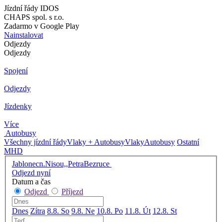
Jízdní řády IDOS
CHAPS spol. s r.o.
Zadarmo v Google Play
Nainstalovat
Odjezdy
Odjezdy
Spojení
Odjezdy
Jízdenky
Více
Autobusy
Všechny jízdní řády
Vlaky + Autobusy
Vlaky
Autobusy
Ostatní
MHD
Jablonecn.Nisou,,PetraBezruce
Odjezd nyní
Datum a čas
Odjezd
Příjezd
Dnes
Zítra
8.8. So
9.8. Ne
10.8. Po
11.8. Út
12.8. St